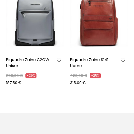
Piquadro Zaino C2OW
Piquadro Zaino S141
Unisex...
Uomo...
250,00 €
420,00 €
-25%
-25%
187,50 €
315,00 €