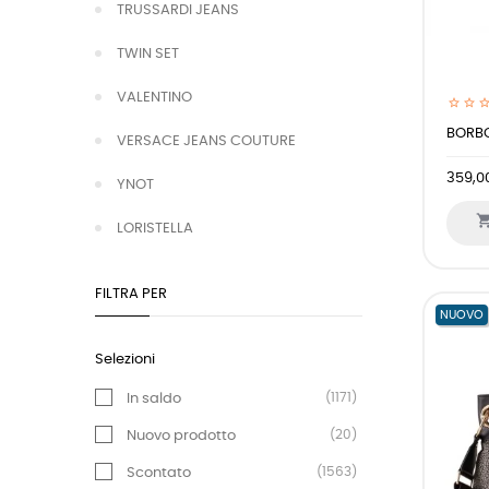
TRUSSARDI JEANS
TWIN SET
VALENTINO
BORBO
VERSACE JEANS COUTURE
359,0
YNOT
LORISTELLA
FILTRA PER
NUOVO
Selezioni
(1171)
In saldo
(20)
Nuovo prodotto
(1563)
Scontato