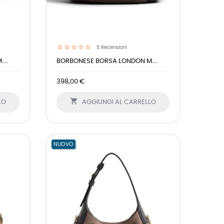
5
Recensioni
...
BORBONESE BORSA LONDON M....
398,00 €

LO
AGGIUNGI AL CARRELLO
NUOVO