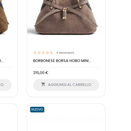
5
Recensioni
..
BORBONESE BORSA HOBO MINI...
315,00 €

LO
AGGIUNGI AL CARRELLO
NUOVO