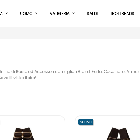
A
UOMO
VALIGERIA
SALDI
TROLLBEADS
nline di Borse ed Accessori dei migliori Brand: Furla, Coccinelle, Armani
alli..visita il sito!
NUOVO