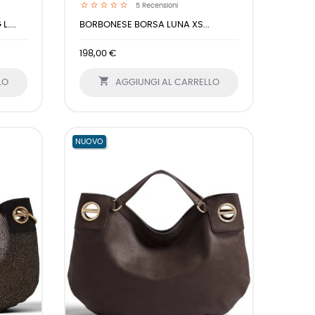
5
Recensioni
....
BORBONESE BORSA LUNA XS...
198,00 €

LO
AGGIUNGI AL CARRELLO
NUOVO