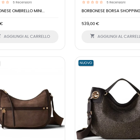
5
Recensioni
5
Recensioni
NESE OMBRELLO MINI...
BORBONESE BORSA SHOPPING L
 €
539,00 €


AGGIUNGI AL CARRELLO
AGGIUNGI AL CARREL
NUOVO