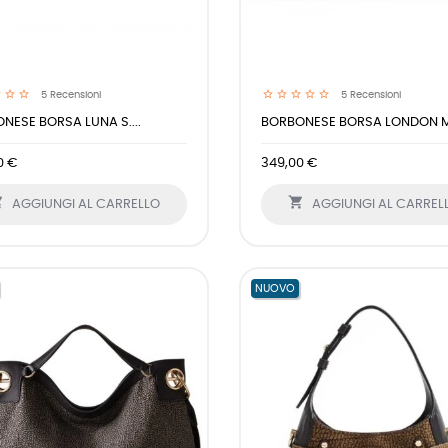
5
Recensioni
5
Recensioni
NESE BORSA LUNA S....
BORBONESE BORSA LONDON M.
0 €
349,00 €


AGGIUNGI AL CARRELLO
AGGIUNGI AL CARREL
NUOVO