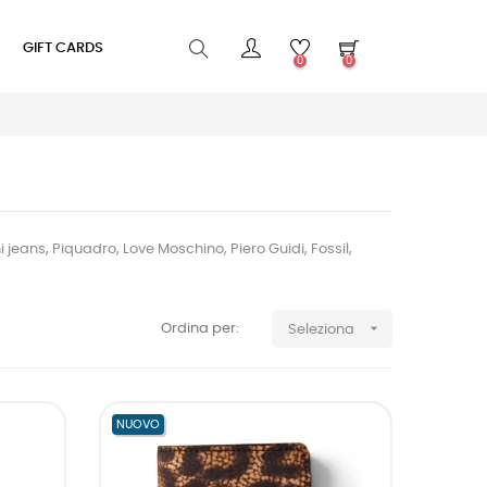
GIFT CARDS
0
0
 jeans, Piquadro, Love Moschino, Piero Guidi, Fossil,

Ordina per:
Seleziona
NUOVO