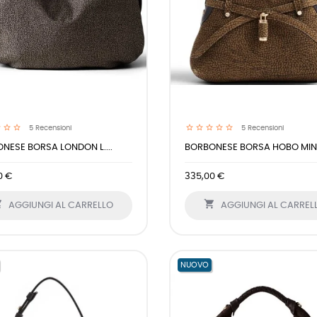
5
Recensioni
5
Recensioni
NESE BORSA LONDON L....
BORBONESE BORSA HOBO MINI.
0 €
335,00 €


AGGIUNGI AL CARRELLO
AGGIUNGI AL CARREL
NUOVO