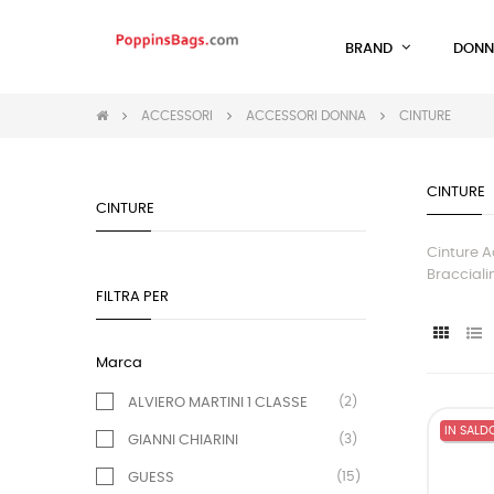
BRAND
DONN
ACCESSORI
ACCESSORI DONNA
CINTURE
CINTURE
CINTURE
Cinture A
Bracciali
FILTRA PER
Marca
(2)
ALVIERO MARTINI 1 CLASSE
IN SALD
(3)
GIANNI CHIARINI
(15)
GUESS