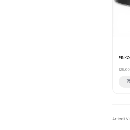
PINKO
125,00
Articoli V