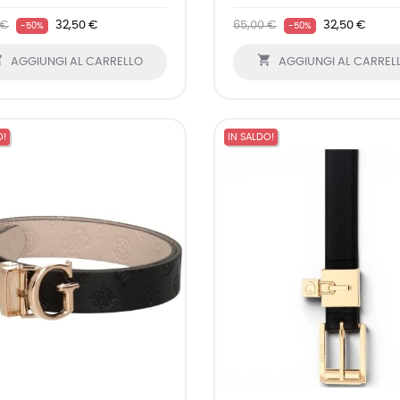
 €
32,50 €
65,00 €
32,50 €
-50%
-50%


AGGIUNGI AL CARRELLO
AGGIUNGI AL CARREL
O!
IN SALDO!