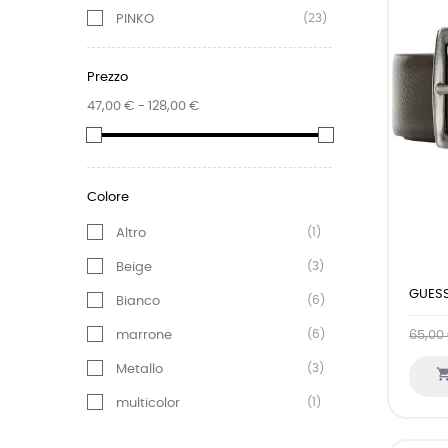
(23)
PINKO
Prezzo
47,00 € - 128,00 €
Colore
(1)
Altro
(3)
Beige
GUESS
(6)
Bianco
(6)
marrone
65,00
(3)
Metallo
(1)
multicolor
(20)
Nero