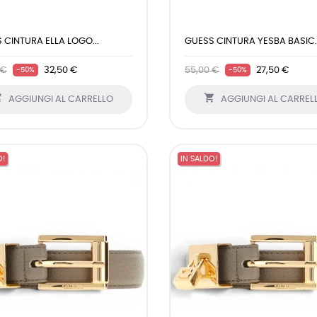
 CINTURA ELLA LOGO...
GUESS CINTURA YESBA BASIC..
 €
32,50 €
55,00 €
27,50 €
-50%
-50%


AGGIUNGI AL CARRELLO
AGGIUNGI AL CARREL
O!
IN SALDO!