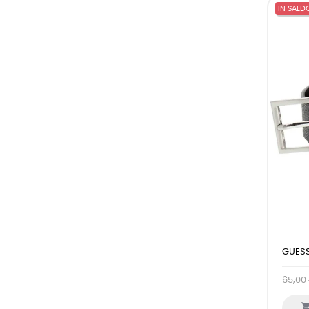
IN SALD
(4)
Rosso
GUESS
65,00