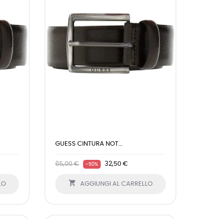
GUESS CINTURA NOT...
65,00 €
32,50 €
-50%

LO
AGGIUNGI AL CARRELLO