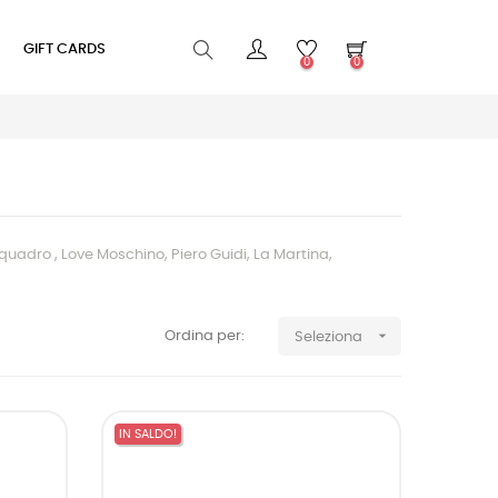
GIFT CARDS
0
0
iquadro , Love Moschino, Piero Guidi, La Martina,

Ordina per:
Seleziona
IN SALDO!