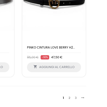
PINKO CINTURA LOVE BERRY H2...
95,00 €
47,50 €
-50%

LO
AGGIUNGI AL CARRELLO
1
2
3