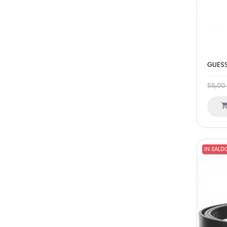
GUESS
55,00
IN SALD