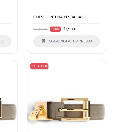
.
GUESS CINTURA YESBA BASIC...
55,00 €
27,50 €
-50%

LO
AGGIUNGI AL CARRELLO
IN SALDO!