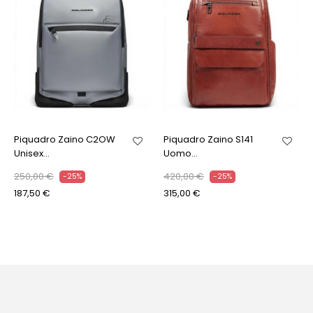
Piquadro Zaino C2OW
Piquadro Zaino S141
Unisex...
Uomo...
250,00 €
420,00 €
-25%
-25%
187,50 €
315,00 €