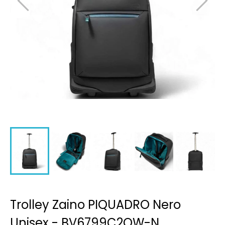
Trolley Zaino PIQUADRO Nero
Unisex - BV6799C2OW-N