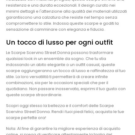
resistenza e una durata eccezionali. Il design curato nei
minimi dettagli e l'attenzione alla qualità dei materiali utilizzati
garantiscono una calzatura che resiste nel tempo senza
compromettere lo stile. Indossa queste scarpe e goditi la
sensazione di camminare con eleganza e fiducia.
Un tocco di lusso per ogni outfit
Le Scarpe Scervino Street Donna possono trasformare
qualsiasi look in un ensemble da sogno. Che tu stia
indossando un abito elegante o un outfit casual, queste
scarpe aggiungeranno un tocco di lusso e raffinatezza al tuo
stile. La loro versatilità ti permetterà di creare infinite
combinazioni, sia per le occasioni speciali che per il
quotidiano. Non passare inosservata, esprimi il tuo gusto con
queste scarpe straordinarie.
Scopri oggi stesso la bellezza e il comfort delle Scarpe
Scervino Street Donna. Rendi i tuoi piedi felici, acquista le tue
scarpe perfette ora!
Nota: Al fine di garantire la migliore esperienza di acquisto
online, si prega di verificare attentamente la taglia del