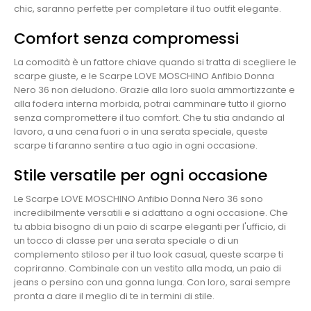
chic, saranno perfette per completare il tuo outfit elegante.
Comfort senza compromessi
La comodità è un fattore chiave quando si tratta di scegliere le
scarpe giuste, e le Scarpe LOVE MOSCHINO Anfibio Donna
Nero 36 non deludono. Grazie alla loro suola ammortizzante e
alla fodera interna morbida, potrai camminare tutto il giorno
senza compromettere il tuo comfort. Che tu stia andando al
lavoro, a una cena fuori o in una serata speciale, queste
scarpe ti faranno sentire a tuo agio in ogni occasione.
Stile versatile per ogni occasione
Le Scarpe LOVE MOSCHINO Anfibio Donna Nero 36 sono
incredibilmente versatili e si adattano a ogni occasione. Che
tu abbia bisogno di un paio di scarpe eleganti per l'ufficio, di
un tocco di classe per una serata speciale o di un
complemento stiloso per il tuo look casual, queste scarpe ti
copriranno. Combinale con un vestito alla moda, un paio di
jeans o persino con una gonna lunga. Con loro, sarai sempre
pronta a dare il meglio di te in termini di stile.