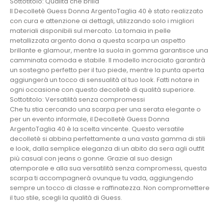
Sottotitolo: Qualità che brilla
Il Decolletè Guess Donna ArgentoTaglia 40 è stato realizzato
con cura e attenzione ai dettagli, utilizzando solo i migliori
materiali disponibili sul mercato. La tomaia in pelle
metallizzata argento dona a questa scarpa un aspetto
brillante e glamour, mentre la suola in gomma garantisce una
camminata comoda e stabile. Il modello incrociato garantirà
un sostegno perfetto per il tuo piede, mentre la punta aperta
aggiungerà un tocco di sensualità al tuo look. Fatti notare in
ogni occasione con questo decolletè di qualità superiore.
Sottotitolo: Versatilità senza compromessi
Che tu stia cercando una scarpa per una serata elegante o
per un evento informale, il Decolletè Guess Donna
ArgentoTaglia 40 è la scelta vincente. Questo versatile
decolletè si abbina perfettamente a una vasta gamma di stili
e look, dalla semplice eleganza di un abito da sera agli outfit
più casual con jeans o gonne. Grazie al suo design
atemporale e alla sua versatilità senza compromessi, questa
scarpa ti accompagnerà ovunque tu vada, aggiungendo
sempre un tocco di classe e raffinatezza. Non compromettere
il tuo stile, scegli la qualità di Guess.