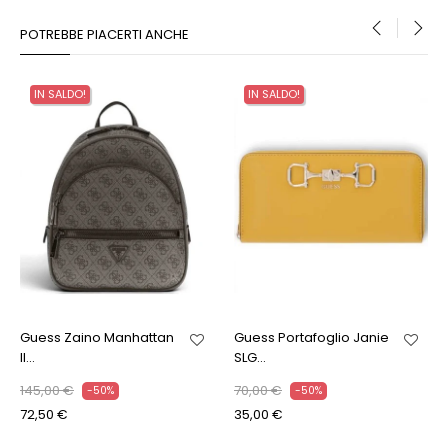
POTREBBE PIACERTI ANCHE
‹
›
IN SALDO!
IN SALDO!
Guess Zaino Manhattan
Guess Portafoglio Janie
II...
SLG...
145,00 €
70,00 €
-50%
-50%
72,50 €
35,00 €