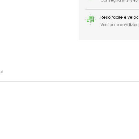
Consegna in 24/48 or
Reso facile e velo
Verifica le condizioni
ni