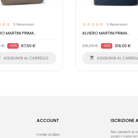
5
Recensioni
5
Recensioni
RO MARTINI PRIMA...
ALVIERO MARTINI PRIMA...
0 €
87,50 €
218,00 €
109,00 €
-50%
-50%

AGGIUNGI AL CARRELLO

AGGIUNGI AL CARREL
ACCOUNT
ISCRIZIONE 
Non perderti le u
I miei ordini
scopri i nuovi arri