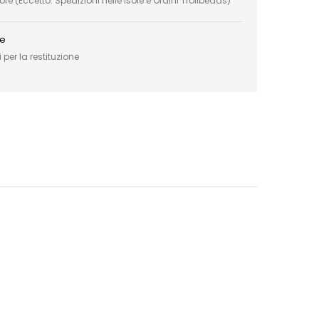
e (Eccetto: Spedizioni nelle Isole e Ordini Trollbeads)
ce
 per la restituzione