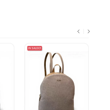
‹
›
IN SALDO!