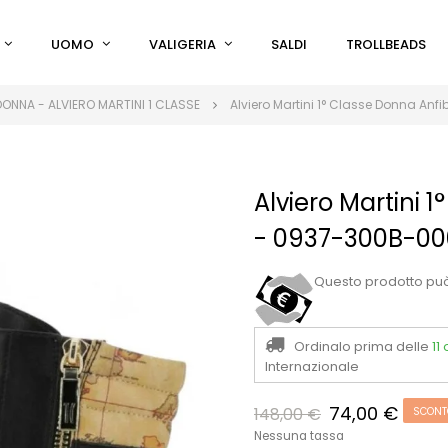
UOMO
VALIGERIA
SALDI
TROLLBEADS
ONNA - ALVIERO MARTINI 1 CLASSE
Alviero Martini 1° Classe Donna Anf
Alviero Martini 
- 0937-300B-00
Questo prodotto pu
Ordinalo prima delle
11
Internazionale
74,00 €
148,00 €
SCONT
Nessuna tassa