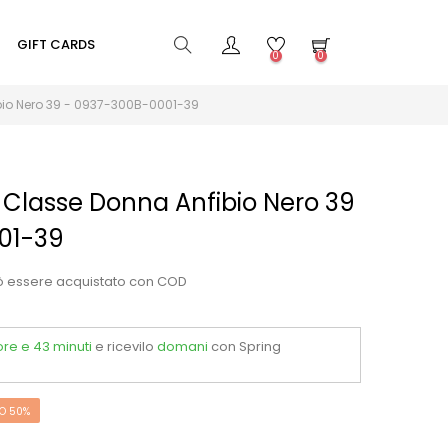
GIFT CARDS
0
0
ibio Nero 39 - 0937-300B-0001-39
1° Classe Donna Anfibio Nero 39
01-39
ò essere acquistato con COD
 ore e 43 minuti
e ricevilo
domani
con Spring
O 50%