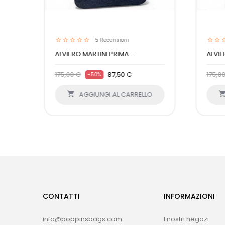
5
Recensioni
ALVIERO MARTINI PRIMA...
ALVIE
175,00 €
87,50 €
175,0
-50%
O

AGGIUNGI AL CARRELLO
CONTATTI
INFORMAZIONI
info@poppinsbags.com
I nostri negozi