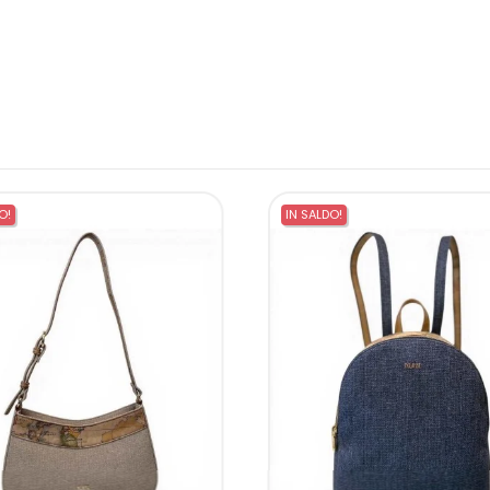
O!
IN SALDO!