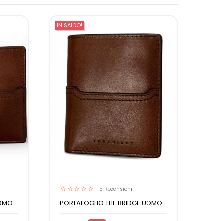
‹
›
IN SALDO!
IN SA
5
Recensioni
MO...
PORTAFOGLIO THE BRIDGE UOMO...
POR