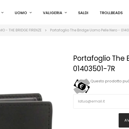
UOMO
VALIGERIA
SALDI
TROLLBEADS
O - THE BRIDGE FIRENZE
Portafoglio The Bridge Uomo Pelle Nero - 014
Portafoglio The 
01403501-7R
Questo prodotto pu
AV