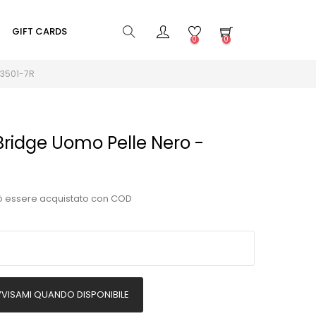
GIFT CARDS
0
0
03501-7R
Bridge Uomo Pelle Nero -
ò essere acquistato con COD
VISAMI QUANDO DISPONIBILE