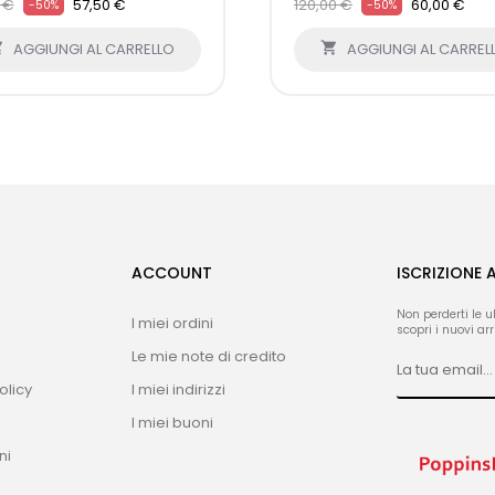
0 €
57,50 €
120,00 €
60,00 €
-50%
-50%

AGGIUNGI AL CARRELLO

AGGIUNGI AL CARREL
ACCOUNT
ISCRIZIONE 
Non perderti le u
I miei ordini
scopri i nuovi arri
Le mie note di credito
olicy
I miei indirizzi
I miei buoni
ni