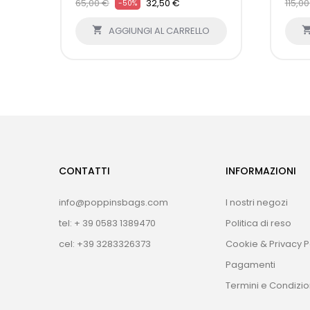
65,00 €
32,50 €
115,0
-50%

AGGIUNGI AL CARRELLO
CONTATTI
INFORMAZIONI
info@poppinsbags.com
I nostri negozi
tel: + 39 0583 1389470
Politica di reso
cel: +39 3283326373
Cookie & Privacy P
Pagamenti
Termini e Condizio