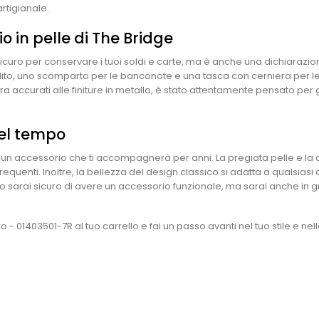
artigianale.
io in pelle di The Bridge
sicuro per conservare i tuoi soldi e carte, ma è anche una dichiarazione
edito, uno scomparto per le banconote e una tasca con cerniera per le
ura accurati alle finiture in metallo, è stato attentamente pensato per
nel tempo
in un accessorio che ti accompagnerà per anni. La pregiata pelle e la 
frequenti. Inoltre, la bellezza del design classico si adatta a qualsias
 sarai sicuro di avere un accessorio funzionale, ma sarai anche in gr
 - 01403501-7R al tuo carrello e fai un passo avanti nel tuo stile e ne