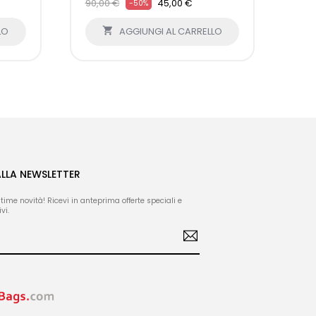
90,00 €
45,00 €
98,
-50%
LO

AGGIUNGI AL CARRELLO
ALLA NEWSLETTER
ltime novità! Ricevi in anteprima offerte speciali e
vi.