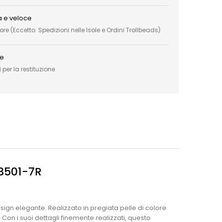
a e veloce
e (Eccetto: Spedizioni nelle Isole e Ordini Trollbeads)
ce
 per la restituzione
03501-7R
sign elegante. Realizzato in pregiata pelle di colore
Con i suoi dettagli finemente realizzati, questo