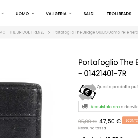
UOMO
VALIGERIA
SALDI
TROLLBEADS
O - THE BRIDGE FIRENZE
Portafoglio The Bridge GIULIO Uomo Pelle Ner
Portafoglio The
- 01421401-7R
Questo prodotto pu
Acquistalo ora
e ricevil
47,50 €
95,00 €
SCONTO
Nessuna tassa