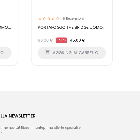
5
Recensioni
MO...
PORTAFOGLIO THE BRIDGE UOMO...
POR
90,00 €
45,00 €
98,
-50%
LO

AGGIUNGI AL CARRELLO
ALLA NEWSLETTER
ltime novità! Ricevi in anteprima offerte speciali e
vi.