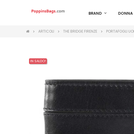
BRAND
DONNA
ARTICOLI
THE BRIDGE FIRENZE
PORTAFOGLI UOM
IN SALDO!