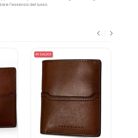
zzare l'essenza del lusso.
‹
›
IN SALDO!
IN SA