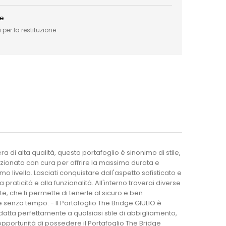
ce
 per la restituzione
di alta qualità, questo portafoglio è sinonimo di stile,
elezionata con cura per offrire la massima durata e
 livello. Lasciati conquistare dall'aspetto sofisticato e
aticità e alla funzionalità. All'interno troverai diverse
, che ti permette di tenerle al sicuro e ben
e senza tempo: - Il Portafoglio The Bridge GIULIO è
adatta perfettamente a qualsiasi stile di abbigliamento,
l'opportunità di possedere il Portafoglio The Bridge