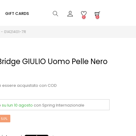
GIFT CARDS
0
0
o - 01421401-7R
 Bridge GIULIO Uomo Pelle Nero
ò essere acquistato con COD
o
su lun 10 agosto
con Spring Internazionale
 50%