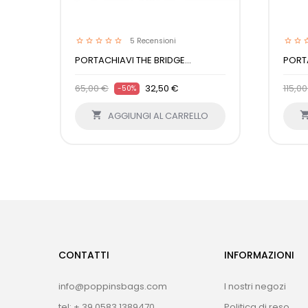
5
Recensioni
PORTACHIAVI THE BRIDGE...
PORTA
65,00 €
32,50 €
115,0
-50%

AGGIUNGI AL CARRELLO
CONTATTI
INFORMAZIONI
info@poppinsbags.com
I nostri negozi
tel: + 39 0583 1389470
Politica di reso