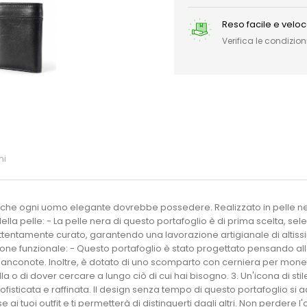
Reso facile e velo
Verifica le condizioni
ni
o che ogni uomo elegante dovrebbe possedere. Realizzato in pelle nera 
della pelle: - La pelle nera di questo portafoglio è di prima scelta, s
ttentamente curato, garantendo una lavorazione artigianale di altissimo
ne funzionale: - Questo portafoglio è stato progettato pensando alla pr
 banconote. Inoltre, è dotato di uno scomparto con cerniera per monete
 o di dover cercare a lungo ciò di cui hai bisogno. 3. Un'icona di stil
ofisticata e raffinata. Il design senza tempo di questo portafoglio si 
ai tuoi outfit e ti permetterà di distinguerti dagli altri. Non perdere 