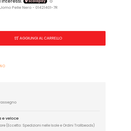
 Uomo Pelle Nero - 01421401-7R
AGGIUNGI AL CARRELLO
INO
trassegno
a e veloce
e (Eccetto: Spedizioni nelle Isole e Ordini Trollbeads)