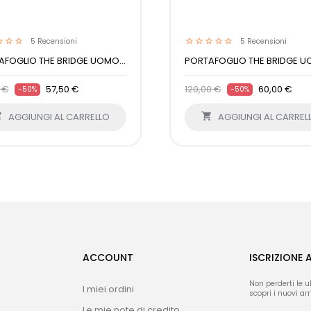
5
Recensioni
5
Recensioni
FOGLIO THE BRIDGE UOMO...
PORTAFOGLIO THE BRIDGE UO
0 €
57,50 €
120,00 €
60,00 €
-50%
-50%

AGGIUNGI AL CARRELLO

AGGIUNGI AL CARREL
ACCOUNT
ISCRIZIONE 
Non perderti le u
I miei ordini
scopri i nuovi arri
Le mie note di credito