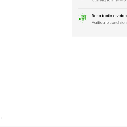
Consegna in 24/48 or
Reso facile e velo
Verifica le condizioni
ni