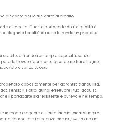
e elegante per le tue carte di credito
te di credito. Questo portacarte di alta qualità è
 sua elegante tonalità di rosso lo rende un prodotto
i credito, offrendoti un'ampia capacità, senza
a poterle trovare facilmente quando ne hai bisogno.
 piacevole e senza stress.
progettato appositamente per garantirti tranquillità.
 sensibili. Potrai quindi effettuare i tuoi acquisti
ra che il portacarte sia resistente e durevole nel tempo,
e in modo elegante e sicuro. Non lasciarti sfuggire
 scopri la comodità e l'eleganza che PIQUADRO ha da