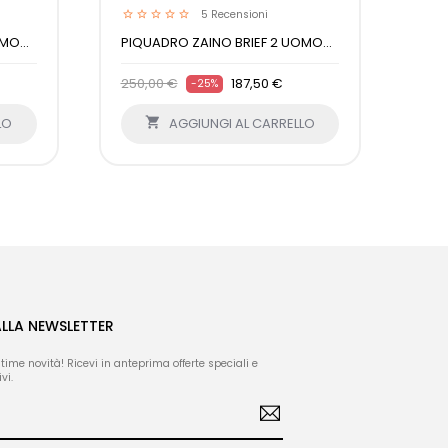
5
Recensioni
MO...
PIQUADRO ZAINO BRIEF 2 UOMO...
PIQ
250,00 €
187,50 €
230
-25%
LO

AGGIUNGI AL CARRELLO
ALLA NEWSLETTER
ltime novità! Ricevi in anteprima offerte speciali e
vi.