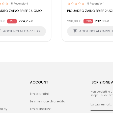
5
Recensioni
5
Recensioni
DRO ZAINO BRIEF 2 UOMO...
PIQUADRO ZAINO BRIEF 2 UO
0 €
224,25 €
290,00 €
232,00 €
-25%
-20%

AGGIUNGI AL CARRELLO

AGGIUNGI AL CARREL
ACCOUNT
ISCRIZIONE 
Non perderti le u
I miei ordini
scopri i nuovi arri
Le mie note di credito
olicy
I miei indirizzi