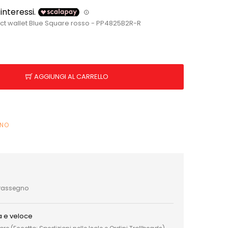
 wallet Blue Square rosso - PP4825B2R-R
AGGIUNGI AL CARRELLO
INO
trassegno
a e veloce