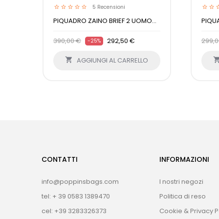
5
Recensioni
PIQUADRO ZAINO BRIEF 2 UOMO...
PIQUA
390,00 €
292,50 €
299,0
-25%

AGGIUNGI AL CARRELLO
CONTATTI
INFORMAZIONI
info@poppinsbags.com
I nostri negozi
tel: + 39 0583 1389470
Politica di reso
cel: +39 3283326373
Cookie & Privacy P