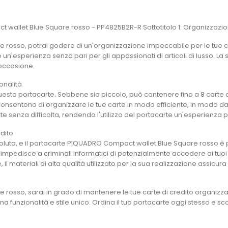
wallet Blue Square rosso - PP4825B2R-R Sottotitolo 1: Organizzazion
rosso, potrai godere di un'organizzazione impeccabile per le tue car
 un'esperienza senza pari per gli appassionati di articoli di lusso. La
 occasione.
onalità
esto portacarte. Sebbene sia piccolo, può contenere fino a 8 carte d
consentono di organizzare le tue carte in modo efficiente, in modo d
 carte senza difficolta, rendendo l'utilizzo del portacarte un'esperienza
edito
ssoluta, e il portacarte PIQUADRO Compact wallet Blue Square rosso è 
pedisce a criminali informatici di potenzialmente accedere ai tuoi dati
, il materiali di alta qualità utilizzato per la sua realizzazione assicu
osso, sarai in grado di mantenere le tue carte di credito organizzat
na funzionalità e stile unico. Ordina il tuo portacarte oggi stesso e