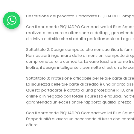
Descrizione del prodotto: Portacarte PIQUADRO Compact 
Con il portacarte PIQUADRO Compact wallet Blue Square 
realizzato con cura e attenzione ai dettagli, garantendo
distintivo e di stile che si adatta perfettamente ad ogni
Sottotitolo 2: Design compatto che non sacrifica la funzi
Non lasciarti ingannare dalle dimensioni compatte di qu
compromettere la comodità. Le varie tasche interne ti 
Inoltre, il design intelligente ti permette di estrarre le
Sottotitolo 3: Protezione affidabile per le tue carte di cr
La sicurezza delle tue carte di credito è una priorità a
Questo portacarte è dotato di una protezione RFID, che im
online o in negozio con totale sicurezza e fiducia. Inoltre
garantendoti un eccezionale rapporto qualità-prezzo.
Con il portacarte PIQUADRO Compact wallet Blue Square r
l'opportunità di avere un accessorio di lusso che combi
offrire.