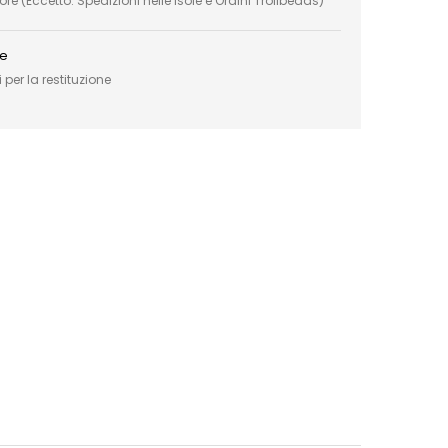
e (Eccetto: Spedizioni nelle Isole e Ordini Trollbeads)
ce
 per la restituzione