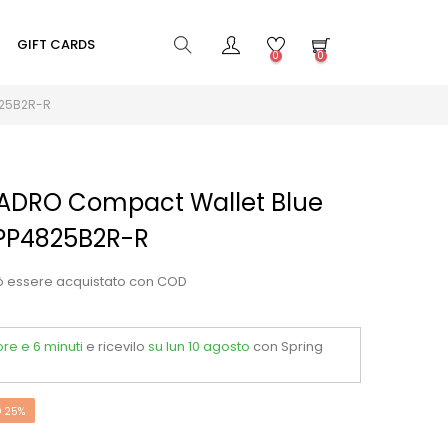
GIFT CARDS
0
0
825B2R-R
UADRO Compact Wallet Blue
 PP4825B2R-R
ò essere acquistato con COD
ore e 6 minuti
e ricevilo
su lun 10 agosto
con Spring
 25%