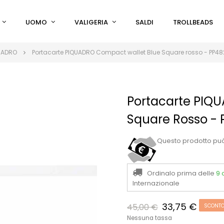
UOMO
VALIGERIA
SALDI
TROLLBEADS
UADRO
Portacarte PIQUADRO Compact wallet Blue Square rosso - PP4
Portacarte PIQ
Square Rosso -
Questo prodotto pu
Ordinalo prima delle
9 
Internazionale
33,75 €
45,00 €
SCONTO
Nessuna tassa