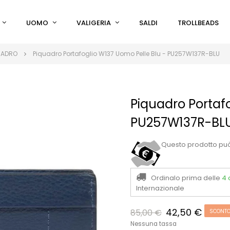
UOMO
VALIGERIA
SALDI
TROLLBEADS
UADRO
Piquadro Portafoglio W137 Uomo Pelle Blu - PU257W137R-BLU
Piquadro Portafo
PU257W137R-BL
Questo prodotto pu
Ordinalo prima delle
4 
Internazionale
42,50 €
85,00 €
SCONTO
Nessuna tassa