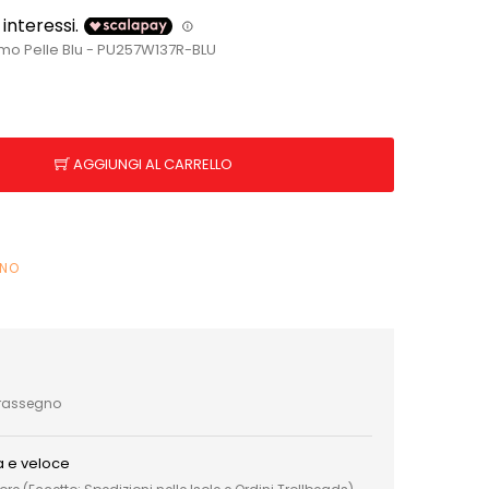
mo Pelle Blu - PU257W137R-BLU
AGGIUNGI AL CARRELLO
INO
trassegno
a e veloce