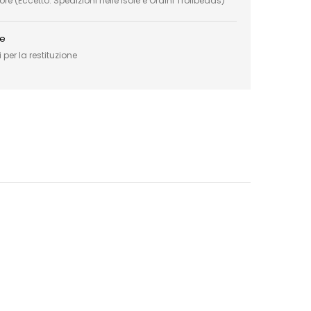
e (Eccetto: Spedizioni nelle Isole e Ordini Trollbeads)
ce
 per la restituzione