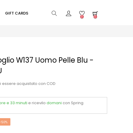
GIFT CARDS
0
0
glio W137 Uomo Pelle Blu -
U
ò essere acquistato con COD
ore e 33 minuti
e ricevilo
domani
con Spring
 50%