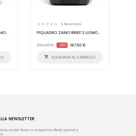
5
Recensioni
MO...
PIQUADRO ZAINO BRIEF 2 UOMO...
PIQ
250,00 €
187,50 €
230
-25%
LO

AGGIUNGI AL CARRELLO
ALLA NEWSLETTER
ltime novità! Ricevi in anteprima offerte speciali e
vi.