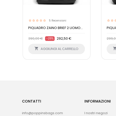
5
Recensioni
PIQUADRO ZAINO BRIEF 2 UOMO...
PIQUA
390,00 €
292,50 €
299,0
-25%

AGGIUNGI AL CARRELLO
CONTATTI
INFORMAZIONI
info@poppinsbags.com
I nostri negozi