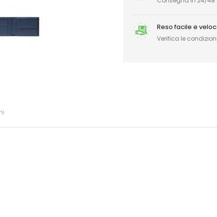
Consegna in 24/48 or
Reso facile e velo
Verifica le condizioni
ni