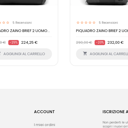
5
Recensioni
5
Recensioni
DRO ZAINO BRIEF 2 UOMO...
PIQUADRO ZAINO BRIEF 2 UO
0 €
224,25 €
290,00 €
232,00 €
-25%
-20%

AGGIUNGI AL CARRELLO

AGGIUNGI AL CARREL
ACCOUNT
ISCRIZIONE 
Non perderti le u
I miei ordini
scopri i nuovi arri