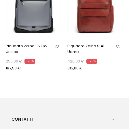
Piquadro Zaino C2OW
Piquadro Zaino S141
Unisex...
Uomo...
250,00 €
420,00 €
-25%
-25%
187,50 €
315,00 €
CONTATTI
