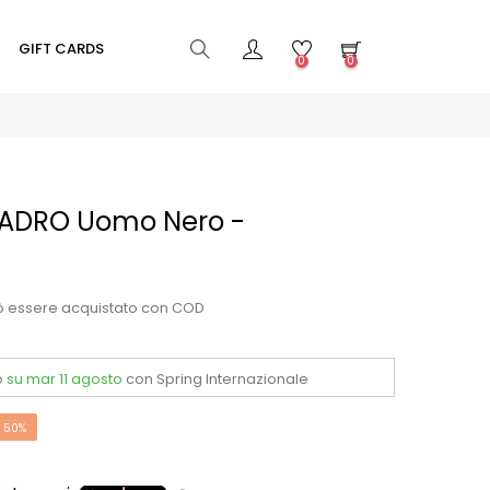
GIFT CARDS
0
0
QUADRO Uomo Nero -
ò essere acquistato con COD
o
su mar 11 agosto
con Spring Internazionale
 50%