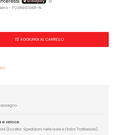
Nero - PU3891S136R-N
AGGIUNGI AL CARRELLO
INO
trassegno
a e veloce
e (Eccetto: Spedizioni nelle Isole e Ordini Trollbeads)