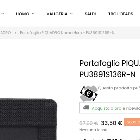
UOMO
VALIGERIA
SALDI
TROLLBEADS
UADRO
Portafoglio PIQUADRO Uomo Nero - PU3891S136R-N
Portafoglio PI
PU3891S136R-N
Questo prodotto pu
Acquistalo ora
e ricevil
33,50 €
67,00 €
SCONTO
Nessuna tassa