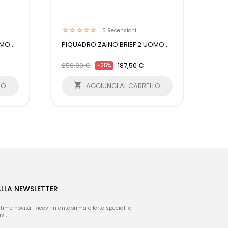
5
Recensioni
MO...
PIQUADRO ZAINO BRIEF 2 UOMO...
PIQ
250,00 €
187,50 €
230
-25%
LO

AGGIUNGI AL CARRELLO
ALLA NEWSLETTER
ltime novità! Ricevi in anteprima offerte speciali e
vi.