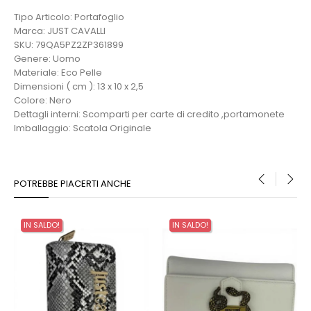
Tipo Articolo: Portafoglio
Marca: JUST CAVALLI
SKU: 79QA5PZ2ZP361899
Genere: Uomo
Materiale: Eco Pelle
Dimensioni ( cm ): 13 x 10 x 2,5
Colore: Nero
Dettagli interni: Scomparti per carte di credito ,portamonete
Imballaggio: Scatola Originale
POTREBBE PIACERTI ANCHE
‹
›
IN SALDO!
IN SALDO!