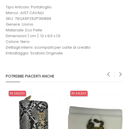
Tipo Articolo: Portafoglio
Marca: JUST CAVALLI
SKU: 79QA5PZ6ZP361899
Genere: Uomo
Materiale: Eco Pelle
Dimensioni ( cm ): 12 x 9,5 x 1,5
Colore: Nero
Dettagli interni: scomparti per carte di credito
Imballaggio: Scatola Originale
POTREBBE PIACERTI ANCHE
‹
›
IN SALDO!
IN SALDO!