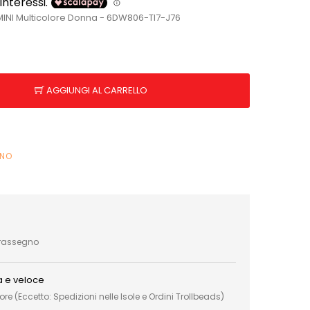
NI Multicolore Donna - 6DW806-TI7-J76
AGGIUNGI AL CARRELLO
INO
trassegno
a e veloce
e (Eccetto: Spedizioni nelle Isole e Ordini Trollbeads)