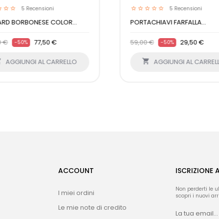
5
Recensioni
5
Recensioni
ARD BORBONESE COLOR...
PORTACHIAVI FARFALLA...
0 €
77,50 €
59,00 €
29,50 €
-50%
-50%

AGGIUNGI AL CARRELLO

AGGIUNGI AL CARREL
ACCOUNT
ISCRIZIONE 
Non perderti le u
I miei ordini
scopri i nuovi arri
Le mie note di credito