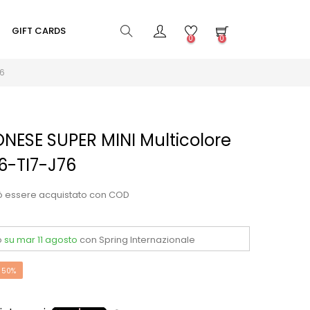
GIFT CARDS
0
0
76
ESE SUPER MINI Multicolore
-TI7-J76
ò essere acquistato con COD
o
su mar 11 agosto
con Spring Internazionale
 50%