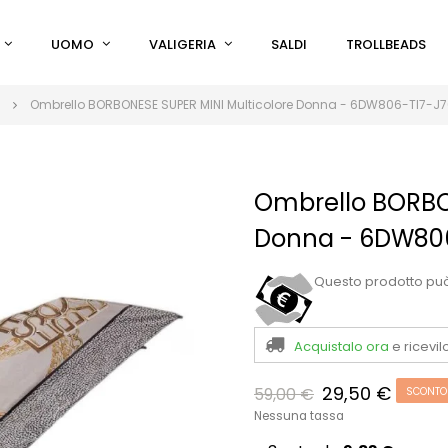
UOMO
VALIGERIA
SALDI
TROLLBEADS
Ombrello BORBONESE SUPER MINI Multicolore Donna - 6DW806-TI7-J
Ombrello BORBON
Donna - 6DW806
Questo prodotto pu
Acquistalo ora
e ricevil
29,50 €
59,00 €
SCONTO
Nessuna tassa