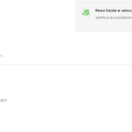
Reso facile e velo
Verifica le condizioni
ni
appo