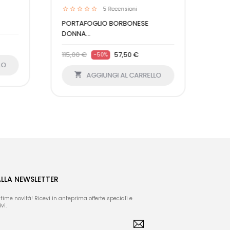
5
Recensioni
PORTAFOGLIO BORBONESE
DONNA...
115,00 €
57,50 €
-50%
LO

AGGIUNGI AL CARRELLO
ALLA NEWSLETTER
ltime novità! Ricevi in anteprima offerte speciali e
vi.