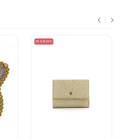
‹
›
IN SALDO!