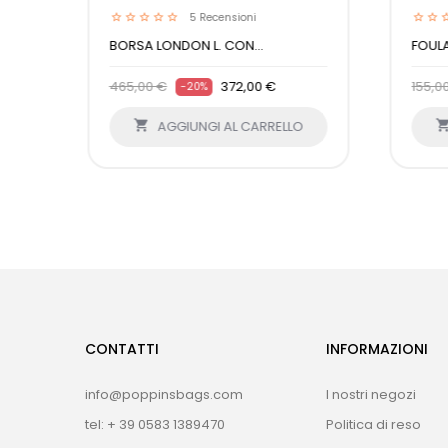
5
Recensioni
BORSA LONDON L. CON...
FOUL
465,00 €
372,00 €
155,0
-20%
O

AGGIUNGI AL CARRELLO
CONTATTI
INFORMAZIONI
info@poppinsbags.com
I nostri negozi
tel: + 39 0583 1389470
Politica di reso