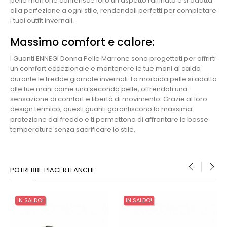
pelle marrone conferisce loro un aspetto raffinato e si adatta
alla perfezione a ogni stile, rendendoli perfetti per completare
i tuoi outfit invernali.
Massimo comfort e calore:
I Guanti ENNEGI Donna Pelle Marrone sono progettati per offrirti
un comfort eccezionale e mantenere le tue mani al caldo
durante le fredde giornate invernali. La morbida pelle si adatta
alle tue mani come una seconda pelle, offrendoti una
sensazione di comfort e libertà di movimento. Grazie al loro
design termico, questi guanti garantiscono la massima
protezione dal freddo e ti permettono di affrontare le basse
temperature senza sacrificare lo stile.
POTREBBE PIACERTI ANCHE
‹
›
IN SALDO!
IN SALDO!