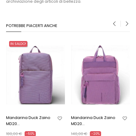
archiviazione degli articoli di bellezza.
POTREBBE PIACERTI ANCHE
‹
›
IN SALDO!
Mandarina Duck Zaino
Mandarina Duck Zaino
MD20...
MD20...
180,00 €
140,00 €
-50%
-20%