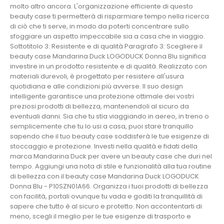
molto altro ancora. L'organizzazione efficiente di questo
beauty case ti permetterà di risparmiare tempo nella ricerca
di ciò che ti serve, in modo da poterti concentrare sullo
sfoggiare un aspetto impeccabile sia a casa che in viaggio.
Sottotitolo 3: Resistente e di qualità Paragrafo 3: Scegliere il
beauty case Mandarina Duck LOGODUCK Donna Blu significa
investire in un prodotto resistente e di qualità. Realizzato con
materiali durevoli, è progettato per resistere all'usura
quotidiana e alle condizioni più avverse. Il suo design
intelligente garantisce una protezione ottimale dei vostri
preziosi prodotti di bellezza, mantenendoli al sicuro da
eventuali danni. Sia che tu stia viaggiando in aereo, in treno o
semplicemente che tu lo usi a casa, puoi stare tranquillo
sapendo che il tuo beauty case soddisferà le tue esigenze di
stoccaggio e protezione. Investi nella qualità e fidati della
marca Mandarina Duck per avere un beauty case che duri nel
tempo. Aggiungi una nota di stile e funzionalità alla tua routine
di bellezza con il beauty case Mandarina Duck LOGODUCK
Donna Blu - P10SZN01A66. Organizza i tuoi prodotti di bellezza
con facilità, portali ovunque tu vada e goditi la tranquillità di
sapere che tutto è al sicuro e protetto. Non accontentarti di
meno, scegli il meglio per le tue esigenze di trasporto e