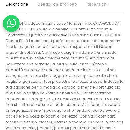
Descrizione
Dettagli del prodotto
Recensioni
Titolo del prodotto: Beauty case Mandarina Duck LOGODUCK
Donna Blu - P10SZN01A66 Sottotitolo 1: Porta tutto con stile
Paragrafo 1: Questo beauty case Mandarina Duck LOGODUCK
Donna Blu è l'accessorio perfetto per coloro che cercano un
modo elegante ed efficiente per trasportare tutti i propri
articoli di bellezza. Con il suo design moderno e alla moda,
questo beauty case ti permetterà di distinguerti dagli altri.
Realizzato con materiali di alta qualità, offre un'ampia
capacità di archiviazione per contenere tutto ciò di cui hai
bisogno, sia che tu stia viaggiando o semplicemente che tu
voglia organizzare i tuoi prodotti di bellezza a casa. Indossa la
tua passione per la moda con orgoglio mentre porti tutto ciò
di cui hai bisogno con stile. Sottotitolo 2: Organizzazione
impeccabile Paragrafo 2: La bellezza di questo beauty case
non si limita solo al suo aspetto esterno. All'interno, troverete
un'organizzazione impeccabile che renderà facile trovare e
accedere ai vostri prodotti di bellezza. Con vari scomparti,
tasche e cinturini elastici, potrete separare e tenere in ordine i
vostri cosmetici, pennelli, prodotti per la cura della pelle e