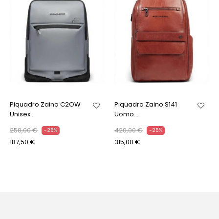
Piquadro Zaino C2OW
Piquadro Zaino S141
Unisex...
Uomo...
250,00 €
420,00 €
-25%
-25%
187,50 €
315,00 €