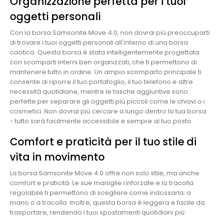
Organizzazione perfetta per i tuoi
oggetti personali
Con la borsa Samsonite Move 4.0, non dovrai più preoccuparti
di trovare i tuoi oggetti personali all'interno di una borsa
caotica. Questa borsa è stata intelligentemente progettata
con scomparti interni ben organizzati, che ti permettono di
mantenere tutto in ordine. Un ampio scomparto principale ti
consente di riporre il tuo portafoglio, il tuo telefono e altre
necessità quotidiane, mentre le tasche aggiuntive sono
perfette per separare gli oggetti più piccoli come le chiavi o i
cosmetici. Non dovrai più cercare a lungo dentro la tua borsa
- tutto sarà facilmente accessibile e sempre al tuo posto.
Comfort e praticità per il tuo stile di
vita in movimento
La borsa Samsonite Move 4.0 offre non solo stile, ma anche
comfort e praticità. Le sue maniglie rinforzate e la tracolla
regolabile ti permettono di scegliere come indossarla: a
mano o a tracolla. Inoltre, questa borsa è leggera e facile da
trasportare, rendendo i tuoi spostamenti quotidiani più