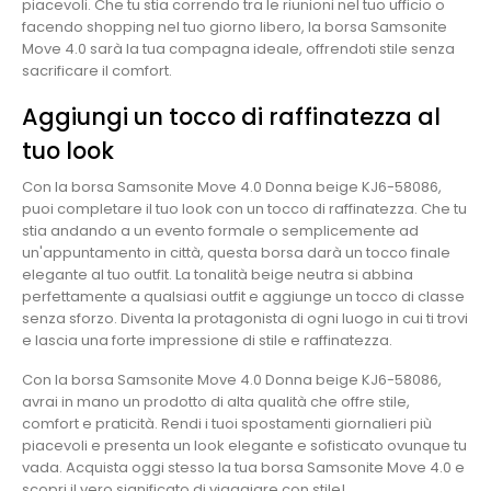
piacevoli. Che tu stia correndo tra le riunioni nel tuo ufficio o
facendo shopping nel tuo giorno libero, la borsa Samsonite
Move 4.0 sarà la tua compagna ideale, offrendoti stile senza
sacrificare il comfort.
Aggiungi un tocco di raffinatezza al
tuo look
Con la borsa Samsonite Move 4.0 Donna beige KJ6-58086,
puoi completare il tuo look con un tocco di raffinatezza. Che tu
stia andando a un evento formale o semplicemente ad
un'appuntamento in città, questa borsa darà un tocco finale
elegante al tuo outfit. La tonalità beige neutra si abbina
perfettamente a qualsiasi outfit e aggiunge un tocco di classe
senza sforzo. Diventa la protagonista di ogni luogo in cui ti trovi
e lascia una forte impressione di stile e raffinatezza.
Con la borsa Samsonite Move 4.0 Donna beige KJ6-58086,
avrai in mano un prodotto di alta qualità che offre stile,
comfort e praticità. Rendi i tuoi spostamenti giornalieri più
piacevoli e presenta un look elegante e sofisticato ovunque tu
vada. Acquista oggi stesso la tua borsa Samsonite Move 4.0 e
scopri il vero significato di viaggiare con stile!