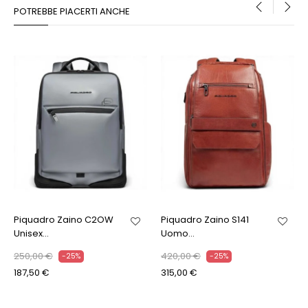
POTREBBE PIACERTI ANCHE
‹
›
Piquadro Zaino C2OW
Piquadro Zaino S141
Unisex...
Uomo...
250,00 €
420,00 €
-25%
-25%
187,50 €
315,00 €