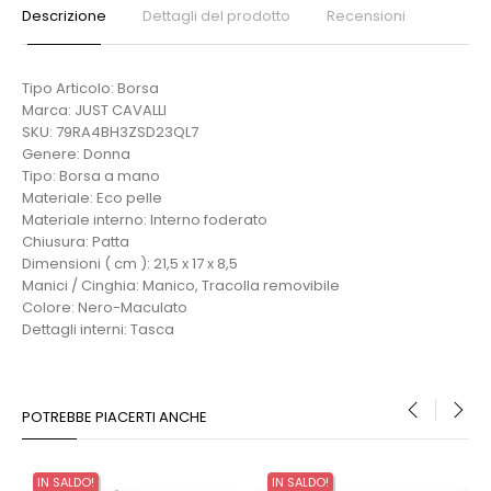
Descrizione
Dettagli del prodotto
Recensioni
Tipo Articolo: Borsa
Marca: JUST CAVALLI
SKU: 79RA4BH3ZSD23QL7
Genere: Donna
Tipo: Borsa a mano
Materiale: Eco pelle
Materiale interno: Interno foderato
Chiusura: Patta
Dimensioni ( cm ): 21,5 x 17 x 8,5
Manici / Cinghia: Manico, Tracolla removibile
Colore: Nero-Maculato
Dettagli interni: Tasca
POTREBBE PIACERTI ANCHE
‹
›
IN SALDO!
IN SALDO!