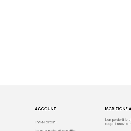
ACCOUNT
ISCRIZIONE 
Non perderti le u
I miei ordini
scopri i nuovi arri
Le mie note di credito