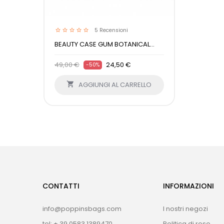
5
Recensioni
BEAUTY CASE GUM BOTANICAL...
49,00 €
24,50 €
-50%

AGGIUNGI AL CARRELLO
CONTATTI
INFORMAZIONI
info@poppinsbags.com
I nostri negozi
tel: + 39 0583 1389470
Politica di reso