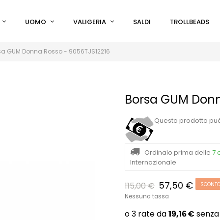
UOMO
VALIGERIA
SALDI
TROLLBEADS
sa GUM Donna Rosso - 9056TJS12216
Borsa GUM Donn
Questo prodotto pu
Ordinalo prima delle
7 
Internazionale
57,50 €
115,00 €
SCONTO
Nessuna tassa