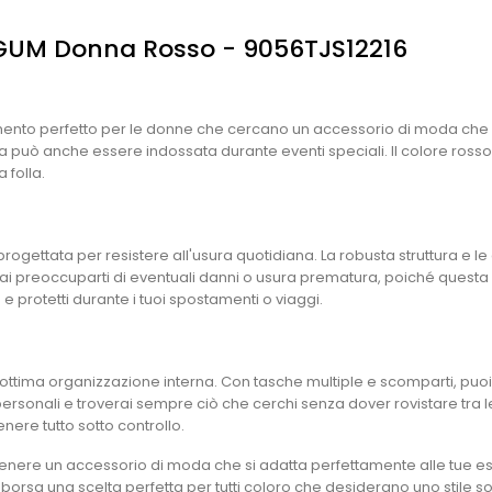
a GUM Donna Rosso - 9056TJS12216
nto perfetto per le donne che cercano un accessorio di moda che si
 può anche essere indossata durante eventi speciali. Il colore rosso b
 folla.
progettata per resistere all'usura quotidiana. La robusta struttura e l
 preoccuparti di eventuali danni o usura prematura, poiché questa bor
 e protetti durante i tuoi spostamenti o viaggi.
ttima organizzazione interna. Con tasche multiple e scomparti, puoi t
personali e troverai sempre ciò che cerchi senza dover rovistare tra le
enere tutto sotto controllo.
nere un accessorio di moda che si adatta perfettamente alle tue esi
borsa una scelta perfetta per tutti coloro che desiderano uno stile so