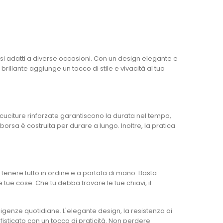
 adatti a diverse occasioni. Con un design elegante e
rillante aggiunge un tocco di stile e vivacità al tuo
e cuciture rinforzate garantiscono la durata nel tempo,
sa è costruita per durare a lungo. Inoltre, la pratica
enere tutto in ordine e a portata di mano. Basta
 tue cose. Che tu debba trovare le tue chiavi, il
genze quotidiane. L'elegante design, la resistenza ai
fisticato con un tocco di praticità. Non perdere