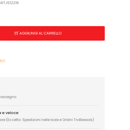
56TJS12216
AGGIUNGI AL CARRELLO
INO
trassegno
a e veloce
e (Eccetto: Spedizioni nelle Isole e Ordini Trollbeads)