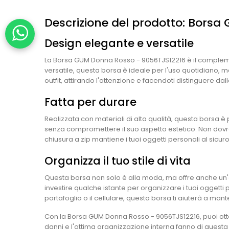
Descrizione del prodotto: Bors
Design elegante e versatile
La Borsa GUM Donna Rosso - 9056TJS12216 è il compleme
versatile, questa borsa è ideale per l'uso quotidiano, ma
outfit, attirando l'attenzione e facendoti distinguere dalla
Fatta per durare
Realizzata con materiali di alta qualità, questa borsa è 
senza compromettere il suo aspetto estetico. Non dovrai
chiusura a zip mantiene i tuoi oggetti personali al sicuro
Organizza il tuo stile di vita
Questa borsa non solo è alla moda, ma offre anche un'o
investire qualche istante per organizzare i tuoi oggetti 
portafoglio o il cellulare, questa borsa ti aiuterà a mant
Con la Borsa GUM Donna Rosso - 9056TJS12216, puoi otte
danni e l'ottima organizzazione interna fanno di questa 