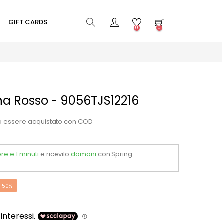
GIFT CARDS
0
0
a Rosso - 9056TJS12216
ò essere acquistato con COD
ore e 1 minuti
e ricevilo
domani
con Spring
 50%