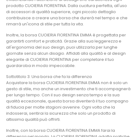
prodotto CUOIERIA FIORENTINA. Dalla cucitura perfetta, all'uso
di accessori di qualità superiore, ogni piccolo dettaglio
contribuisce a creare una borsa che durerà nel tempo e che
rimarrà un'icona di stile per tutta la vita.
Inoltre, la borsa CUOIERIA FIORENTINA EMMA è progettata per
garantirti comfort e praticità. Grazie alla sua leggerezza e
all'ergonomia del suo design, puoi utilizzarla per lunghe
giornate senza alcun disagio. Affidati alla qualità e al design
elegante di CUOIERIA FIORENTINA per completare il tuo
guardaroba in modo impeccabile.
Sottotitolo 3: Una borsa che fa la differenza
Acquistare la borsa CUOIERIA FIORENTINA EMMA non è solo un
gesto di stile, ma anche un investimento che ti accompagnerà
per lungo tempo. Con il suo design senza tempo e la sua
qualità eccezionale, questa borsa diventerà il tuo compagno
di fiducia per molte stagioni avvenire. Ogni volta che la
indosserai, sentirai la sicurezza che solo un prodotto di
altissima qualità può offrirti.
Inoltre, con la borsa CUOIERIA FIORENTINA EMMA farai la
differenza nel mondo. La CUOIERIA FIORENTINA adotta pratiche