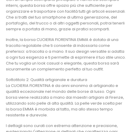
interni, questa borsa offre spazio più che sufficiente per
organizzare e trasportare con facilità tutti gli articoli essenziali.
Che si tratti del tuo smartphone di ultima generazione, del
portafoglio, del trucco o di altri oggetti personali, potrai tenerli
sempre a portata di mano, grazie ai pratici scomparti.
Inoltre, la borsa CUOIERIA FIORENTINA EMMA è dotata di una
tracolla regolabile che ti consente di indossarla come
preferisci: a tracolla o a mano. Il suo design versatile si adatta
a ogni tua esigenza e ti permette di esprimere il tuo stile unico.
Che tu voglia un look casual o elegante, questa borsa sarà
sicuramente un complemento perfetto al tuo outfit.
Sottotitolo 2: Qualità artigianale e duratura
La CUOIERIA FIORENTINA è da anni sinonimo di artigianato e
qualità eccezionale nel mondo delle borse di lusso. Ogni
borsa viene realizzata a mano dai maestri artigiani di Firenze,
utilizzando solo pelle di alta qualità. La pelle verde scelta per
la borsa EMMA è morbida al tatto, ma allo stesso tempo
resistente e durevole.
I dettagli sono curati con estrema attenzione e precisione,
evidenziando l'attenzione ai dettagli che caratterizza ogni