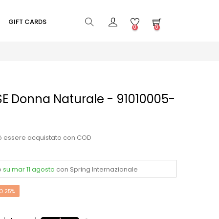
GIFT CARDS
0
0
E Donna Naturale - 91010005-
ò essere acquistato con COD
o
su mar 11 agosto
con Spring Internazionale
O 25%