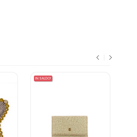
‹
›
IN SALDO!