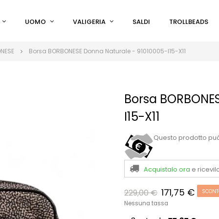
UOMO
VALIGERIA
SALDI
TROLLBEADS
ONESE
Borsa BORBONESE Donna Naturale - 91010005-I15-X11
Borsa BORBONES
I15-X11
Questo prodotto pu
Acquistalo ora
e ricevil
171,75 €
229,00 €
SCONT
Nessuna tassa