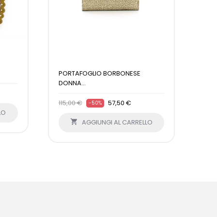
PORTAFOGLIO BORBONESE
DONNA...
115,00 €
57,50 €
-50%
LO

AGGIUNGI AL CARRELLO