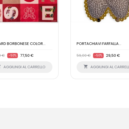
ARD BORBONESE COLOR...
PORTACHIAVI FARFALLA...
0 €
77,50 €
59,00 €
29,50 €
-50%
-50%

AGGIUNGI AL CARRELLO

AGGIUNGI AL CARREL