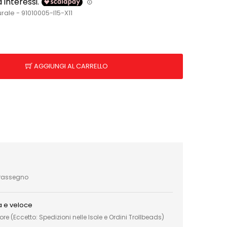
le - 91010005-I15-X11
AGGIUNGI AL CARRELLO
trassegno
a e veloce
e (Eccetto: Spedizioni nelle Isole e Ordini Trollbeads)