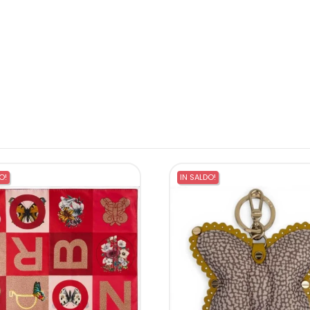
O!
IN SALDO!