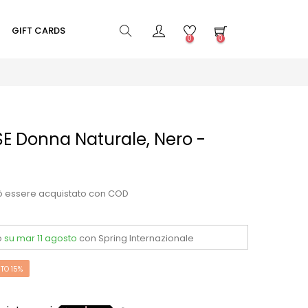
GIFT CARDS
0
0
E Donna Naturale, Nero -
ò essere acquistato con COD
o
su mar 11 agosto
con Spring Internazionale
TO 15%