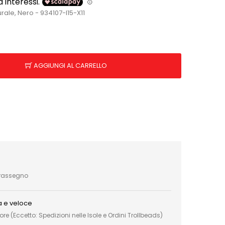
le, Nero - 934107-I15-X11
AGGIUNGI AL CARRELLO
trassegno
a e veloce
e (Eccetto: Spedizioni nelle Isole e Ordini Trollbeads)