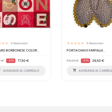
5
Recensioni
5
Recensioni
ARD BORBONESE COLOR...
PORTACHIAVI FARFALLA...
0 €
77,50 €
59,00 €
29,50 €
-50%
-50%

AGGIUNGI AL CARRELLO

AGGIUNGI AL CARREL