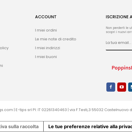
ACCOUNT
ISCRIZIONE 
Non perderti le u
I miei ordini
scopri i nuovi arri
Le mie note di credito
olicy
I miei indirizzi
I miei buoni
ni
com | E-tips srl PI: IT 02261340463 | via F.Testi,3 55032 Castelnuovo di
iva sulla raccolta
Le tue preferenze relative alla priva