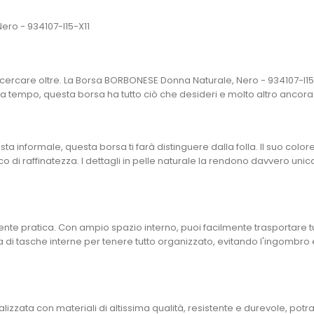
ero - 934107-I15-X11
ercare oltre. La Borsa BORBONESE Donna Naturale, Nero - 934107-I15-X1
za tempo, questa borsa ha tutto ciò che desideri e molto altro ancora
a informale, questa borsa ti farà distinguere dalla folla. Il suo colo
 di raffinatezza. I dettagli in pelle naturale la rendono davvero unica 
 pratica. Con ampio spazio interno, puoi facilmente trasportare tutto 
tata di tasche interne per tenere tutto organizzato, evitando l'ingombro 
ealizzata con materiali di altissima qualità, resistente e durevole, pot