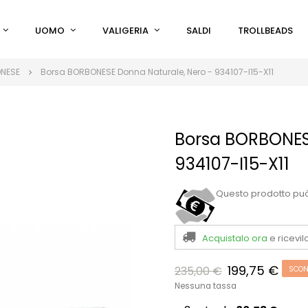
UOMO
VALIGERIA
SALDI
TROLLBEADS
ONESE
Borsa BORBONESE Donna Naturale, Nero - 934107-I15-X11
Borsa BORBONES
934107-I15-X11
Questo prodotto pu
Acquistalo ora
e ricevil
199,75 €
235,00 €
SCON
Nessuna tassa