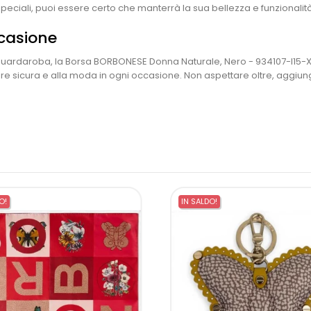
 speciali, puoi essere certo che manterrà la sua bellezza e funzionalit
ccasione
o guardaroba, la Borsa BORBONESE Donna Naturale, Nero - 934107-I15-X1
ire sicura e alla moda in ogni occasione. Non aspettare oltre, aggiungi
O!
IN SALDO!