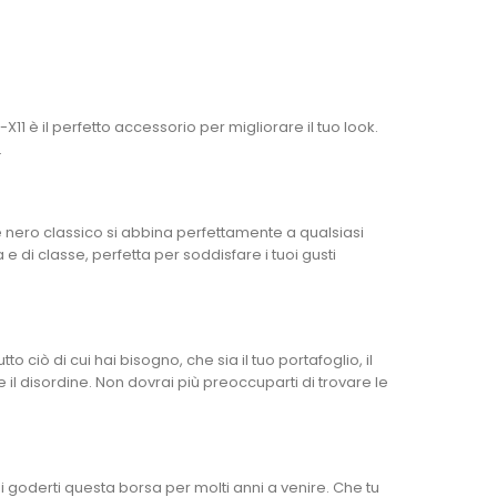
1 è il perfetto accessorio per migliorare il tuo look.
.
re nero classico si abbina perfettamente a qualsiasi
e di classe, perfetta per soddisfare i tuoi gusti
ciò di cui hai bisogno, che sia il tuo portafoglio, il
e il disordine. Non dovrai più preoccuparti di trovare le
rai goderti questa borsa per molti anni a venire. Che tu