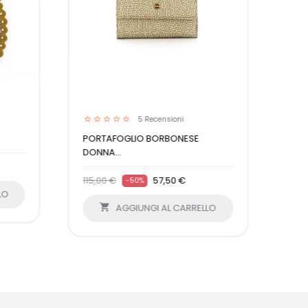
5
Recensioni
PORTAFOGLIO BORBONESE
DONNA...
115,00 €
57,50 €
-50%
LO

AGGIUNGI AL CARRELLO