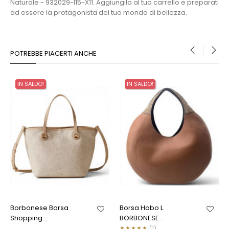
Naturale - 932029-I15-X11. Aggiungila al tuo carrello e preparati
ad essere la protagonista del tuo mondo di bellezza.
POTREBBE PIACERTI ANCHE
‹
›
IN SALDO!
IN SALDO!
Borbonese Borsa
Borsa Hobo L.
Shopping...
BORBONESE...
★
★
★
★
★
(1)