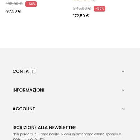
195,00 €
-50%
345,00 €
-50%
97,50 €
172,50 €
CONTATTI

INFORMAZIONI

ACCOUNT

ISCRIZIONE ALLA NEWSLETTER
Non perderti le ultime novità! Ricevi in anteprima offerte speciali e
scopri i nuovi arrivi.