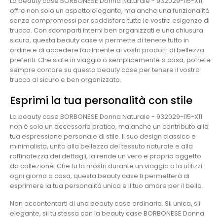
La beauty case BORBONESE Donna Naturale - 932029-I15-X11
offre non solo un aspetto elegante, ma anche una funzionalità
senza compromessi per soddisfare tutte le vostre esigenze di
trucco. Con scomparti interni ben organizzati e una chiusura
sicura, questa beauty case vi permette di tenere tutto in
ordine e di accedere facilmente ai vostri prodotti di bellezza
preferiti. Che siate in viaggio o semplicemente a casa, potrete
sempre contare su questa beauty case per tenere il vostro
trucco al sicuro e ben organizzato.
Esprimi la tua personalità con stile
La beauty case BORBONESE Donna Naturale - 932029-I15-X11
non è solo un accessorio pratico, ma anche un contributo alla
tua espressione personale di stile. Il suo design classico e
minimalista, unito alla bellezza del tessuto naturale e alla
raffinatezza dei dettagli, la rende un vero e proprio oggetto
da collezione. Che tu la mostri durante un viaggio o la utilizzi
ogni giorno a casa, questa beauty case ti permetterà di
esprimere la tua personalità unica e il tuo amore per il bello.
Non accontentarti di una beauty case ordinaria. Sii unica, sii
elegante, sii tu stessa con la beauty case BORBONESE Donna