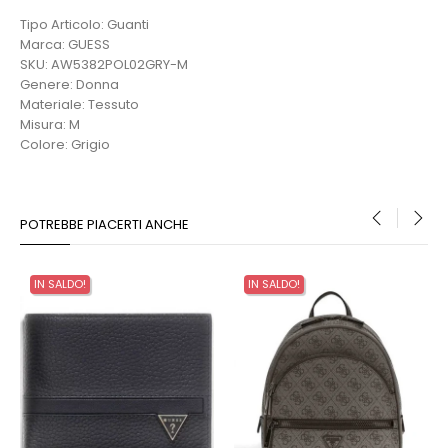
Tipo Articolo: Guanti
Marca: GUESS
SKU: AW5382POL02GRY-M
Genere: Donna
Materiale: Tessuto
Misura: M
Colore: Grigio
POTREBBE PIACERTI ANCHE
‹
›
IN SALDO!
IN SALDO!