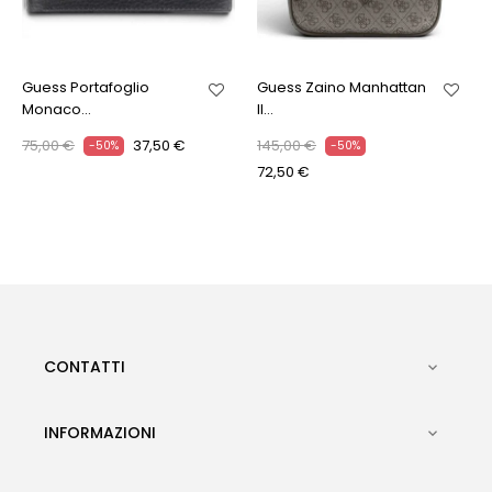
Guess Portafoglio
Guess Zaino Manhattan
Monaco...
II...
75,00 €
37,50 €
145,00 €
-50%
-50%
72,50 €
CONTATTI

INFORMAZIONI
