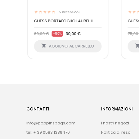
5
Recensioni
.
GUESS PORTAFOGLIO LAUREL II...
GUES
60,00 €
30,00 €
75,00
-50%
O

AGGIUNGI AL CARRELLO
CONTATTI
INFORMAZIONI
info@poppinsbags.com
I nostri negozi
tel: + 39 0583 1389470
Politica di reso