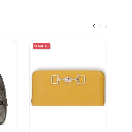
‹
›
IN SALDO!