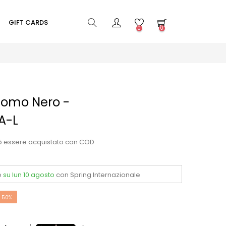
GIFT CARDS
0
0
Uomo Nero -
A-L
ò essere acquistato con COD
o
su lun 10 agosto
con Spring Internazionale
 50%