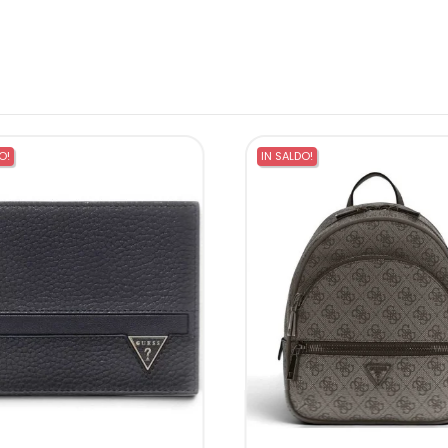
O!
IN SALDO!