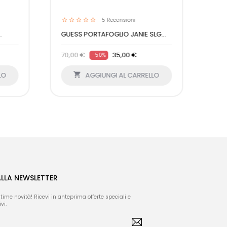
5
Recensioni
.
GUESS PORTAFOGLIO JANIE SLG...
70,00 €
35,00 €
-50%
LO

AGGIUNGI AL CARRELLO
ALLA NEWSLETTER
ltime novità! Ricevi in anteprima offerte speciali e
vi.