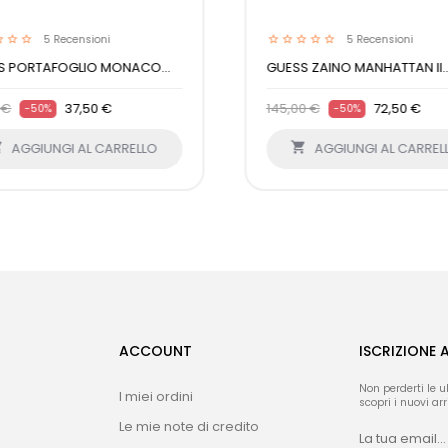
5
Recensioni
5
Recensioni
S PORTAFOGLIO MONACO...
GUESS ZAINO MANHATTAN II..
 €
37,50 €
145,00 €
72,50 €
-50%
-50%

AGGIUNGI AL CARRELLO

AGGIUNGI AL CARREL
ACCOUNT
ISCRIZIONE 
Non perderti le u
I miei ordini
scopri i nuovi arri
Le mie note di credito