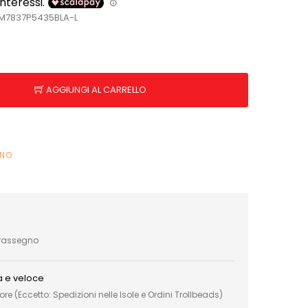
BM7837P5435BLA-L
AGGIUNGI AL CARRELLO
INO
trassegno
a e veloce
e (Eccetto: Spedizioni nelle Isole e Ordini Trollbeads)