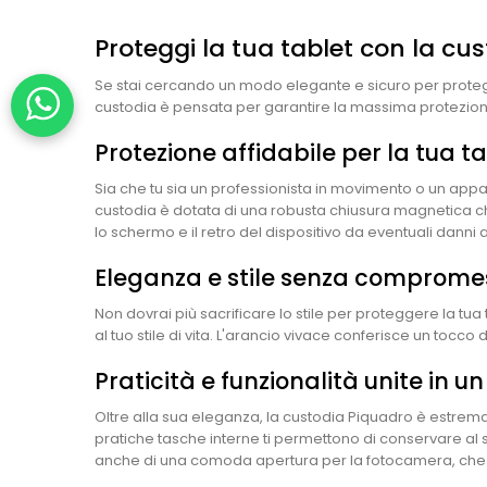
Proteggi la tua tablet con la cu
Se stai cercando un modo elegante e sicuro per protegger
custodia è pensata per garantire la massima protezione
Protezione affidabile per la tua t
Sia che tu sia un professionista in movimento o un appa
custodia è dotata di una robusta chiusura magnetica che m
lo schermo e il retro del dispositivo da eventuali danni 
Eleganza e stile senza comprome
Non dovrai più sacrificare lo stile per proteggere la t
al tuo stile di vita. L'arancio vivace conferisce un tocco 
Praticità e funzionalità unite in u
Oltre alla sua eleganza, la custodia Piquadro è estrema
pratiche tasche interne ti permettono di conservare al sic
anche di una comoda apertura per la fotocamera, che ti