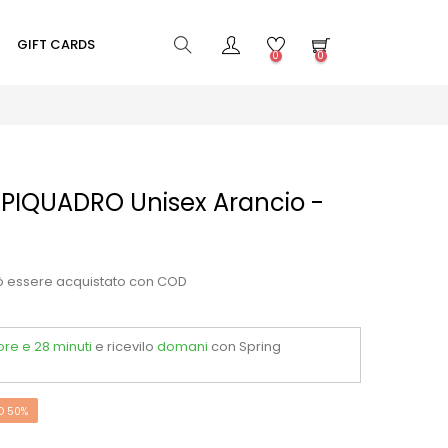
GIFT CARDS
0
0
 PIQUADRO Unisex Arancio -
ò essere acquistato con COD
ore e 28 minuti
e ricevilo
domani
con Spring
O 50%