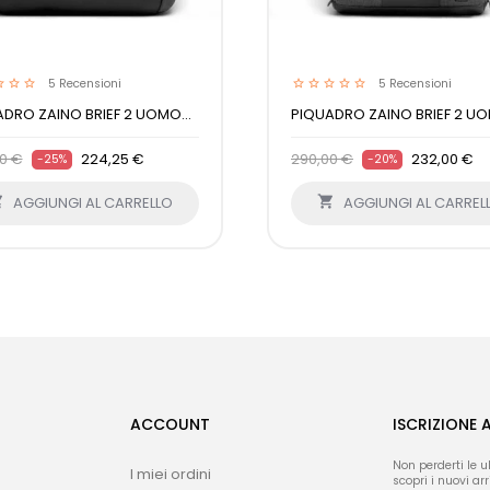
5
Recensioni
5
Recensioni
DRO ZAINO BRIEF 2 UOMO...
PIQUADRO ZAINO BRIEF 2 UO
0 €
224,25 €
290,00 €
232,00 €
-25%
-20%

AGGIUNGI AL CARRELLO

AGGIUNGI AL CARREL
ACCOUNT
ISCRIZIONE 
Non perderti le u
I miei ordini
scopri i nuovi arri