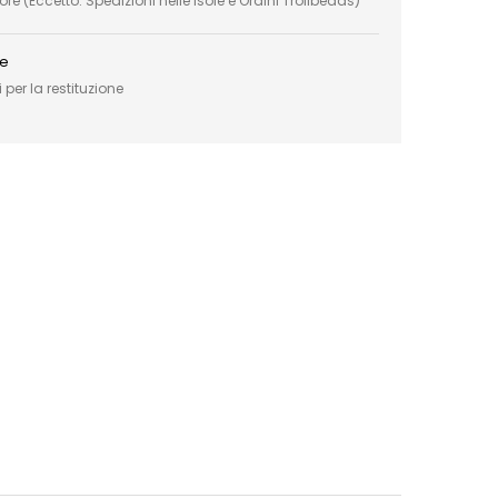
e (Eccetto: Spedizioni nelle Isole e Ordini Trollbeads)
ce
 per la restituzione