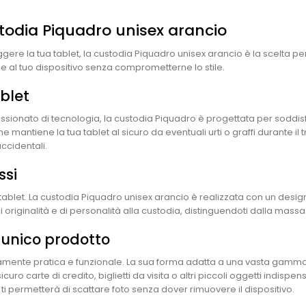
stodia Piquadro unisex arancio
e la tua tablet, la custodia Piquadro unisex arancio è la scelta perfe
 al tuo dispositivo senza comprometterne lo stile.
ablet
ssionato di tecnologia, la custodia Piquadro è progettata per soddisf
antiene la tua tablet al sicuro da eventuali urti o graffi durante il t
accidentali.
ssi
ua tablet. La custodia Piquadro unisex arancio è realizzata con un de
di originalità e di personalità alla custodia, distinguendoti dalla massa
n unico prodotto
mente pratica e funzionale. La sua forma adatta a una vasta gamma di
uro carte di credito, biglietti da visita o altri piccoli oggetti indispe
 permetterà di scattare foto senza dover rimuovere il dispositivo.