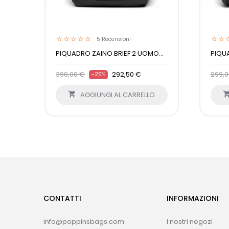
5
Recensioni
PIQUADRO ZAINO BRIEF 2 UOMO...
PIQUA
390,00 €
292,50 €
299,0
-25%

AGGIUNGI AL CARRELLO
CONTATTI
INFORMAZIONI
info@poppinsbags.com
I nostri negozi