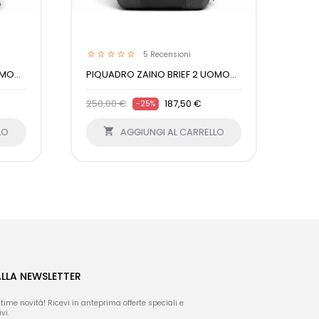
5
Recensioni
MO...
PIQUADRO ZAINO BRIEF 2 UOMO...
PIQ
250,00 €
187,50 €
230
-25%
LO

AGGIUNGI AL CARRELLO
ALLA NEWSLETTER
ltime novità! Ricevi in anteprima offerte speciali e
vi.