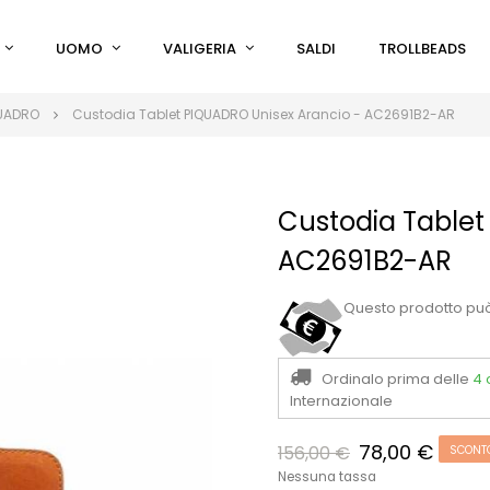
UOMO
VALIGERIA
SALDI
TROLLBEADS
QUADRO
Custodia Tablet PIQUADRO Unisex Arancio - AC2691B2-AR
Custodia Tablet
AC2691B2-AR
Questo prodotto pu
Ordinalo prima delle
4 
Internazionale
78,00 €
156,00 €
SCONT
Nessuna tassa