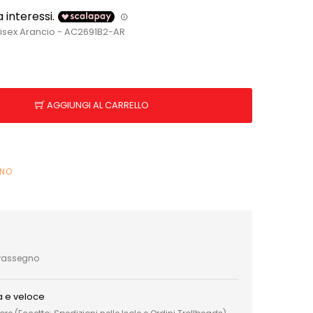
isex Arancio - AC2691B2-AR
AGGIUNGI AL CARRELLO
INO
trassegno
a e veloce