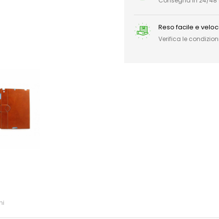
Consegna in 24/48 or
Reso facile e velo
Verifica le condizioni
ni