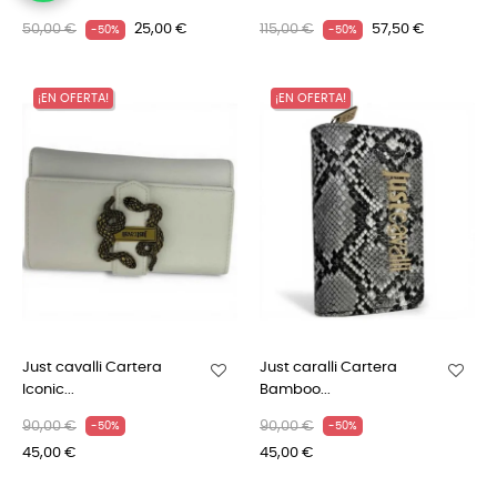
50,00 €
25,00 €
115,00 €
57,50 €
-50%
-50%
¡EN OFERTA!
¡EN OFERTA!
Just cavalli Cartera
Just caralli Cartera
Iconic...
Bamboo...
90,00 €
90,00 €
-50%
-50%
45,00 €
45,00 €