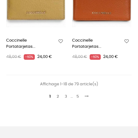
Coccinelle
Coccinelle
Portatarjetas...
Portatarjetas...
48,00 €
24,00 €
48,00 €
24,00 €
-50%
-50%
Affichage 1-18 de 79 article(s)
1
2
3
…
5