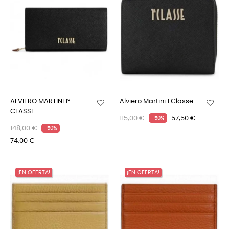
ALVIERO MARTINI 1°
Alviero Martini 1 Classe...
CLASSE...
115,00 €
57,50 €
-50%
148,00 €
-50%
74,00 €
¡EN OFERTA!
¡EN OFERTA!