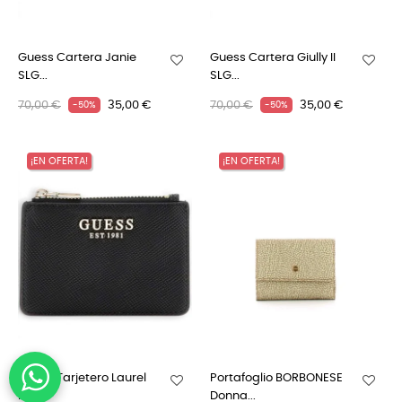
Guess Cartera Janie
Guess Cartera Giully II
SLG...
SLG...
70,00 €
35,00 €
70,00 €
35,00 €
-50%
-50%
¡EN OFERTA!
¡EN OFERTA!
Guess Tarjetero Laurel
Portafoglio BORBONESE
II...
Donna...