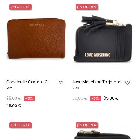
¡EN OFERTA!
¡EN OFERTA!
Coccinelle Cartera C-
Love Moschino Tarjetero
Me...
Grs...
98,00 €
70,00 €
35,00 €
-50%
-50%
49,00 €
¡EN OFERTA!
¡EN OFERTA!